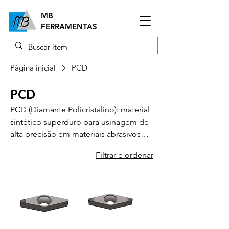
MB
FERRAMENTAS
Página inicial
PCD
PCD
PCD (Diamante Policristalino): material
sintético superduro para usinagem de
alta precisão em materiais abrasivos
(alumínio, madeira, etc.) e condutores
Filtrar e ordenar
de calor (plásticos, compostos). Vida
útil longa, cortes precisos e sem
rebarbas. Ideal para indústria
aeroespacial, automotiva, eletrônica e
de bens de consumo.