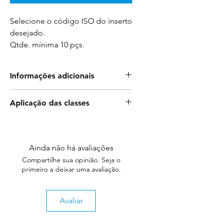
Selecione o código ISO do inserto
desejado.
Qtde. mínima 10 pçs.
Informações adicionais
PCD: A Superfície Mais Dura do
Aplicação das classes
Mundo para Usinagem de Alta
Precisão
Para mais informações sobre a
aplicação das classes acesse:
O PCD (Diamante Policristalino) é a
superfície mais dura do planeta,
Ainda não há avaliações
Aplicação das Classes
superando até mesmo o aço. Essa
Compartilhe sua opinião. Seja o
ou
característica singular o torna a solução
primeiro a deixar uma avaliação.
Catálogo Completo
ideal para usinagem de materiais
abrasivos e condutores de calor, como:
Alumínio:
Ligas de alumínio, grafite,
Avaliar
etc.
Materiais compostos:
Compósitos à