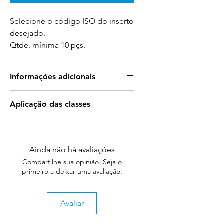
Selecione o código ISO do inserto
desejado.
Qtde. mínima 10 pçs.
Informações adicionais
Aplicação das classes
PCBN: Dureza extrema para usinagem
de precisão
Para mais informações sobre a
aplicação das classes acesse:
Vida útil da ferramenta multiplicada:
Reduza custos e paradas para troca.
Ainda não há avaliações
Aplicação das Classes
Corte preciso e sem rebarbas:
Compartilhe sua opinião. Seja o
ou
Peças com alta tolerância
primeiro a deixar uma avaliação.
Catálogo Completo
dimensional e acabamento
impecável.
Resiste ao desgaste intenso:
Nitidez
Avaliar
por mais tempo, mesmo em
condições severas.