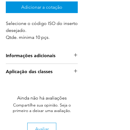
Adicionar a cotação
Selecione o código ISO do inserto
desejado.
Qtde. mínima 10 pçs.
Informações adicionais
Benefícios dos Insertos de Cerâmica
Aplicação das classes
Union Ceramics
Para mais informações sobre a
Aumento da Eficiência de Trabalho
:
aplicação das classes acesse:
Permite velocidades de
corte superiores aos insertos de
Ainda não há avaliações
Aplicação das Classes
metal duro, melhorando
Compartilhe sua opinião. Seja o
ou
significativamente a produtividade.
primeiro a deixar uma avaliação.
Catálogo Completo
Vida Útil Prolongada
: Graças à
excelente resistência ao desgaste,
os insertos de cerâmica duram
Avaliar