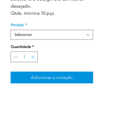
desejado.
Qtde. mínima 10 pçs.
Produto
*
Selecionar
Quantidade
*
Adicionar a cotação