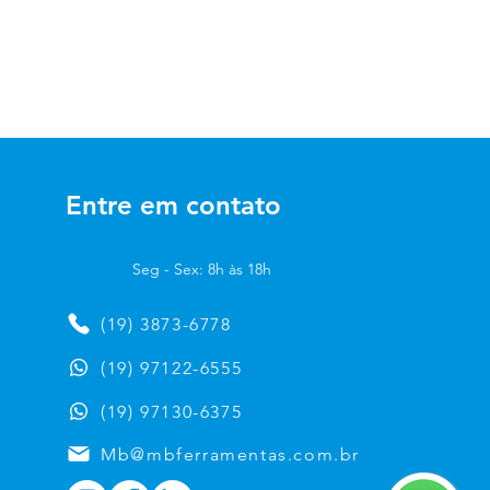
EB324
Entre em contato
Seg - Sex: 8h às 18h
(19) 3873-6778
(19) 97122-6555
(19) 97130-6375
Mb@mbferramentas.com.br