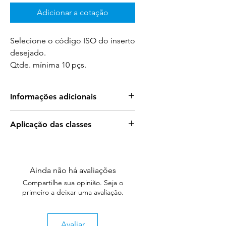
Adicionar a cotação
Selecione o código ISO do inserto
desejado.
Qtde. mínima 10 pçs.
Informações adicionais
Benefícios dos Insertos de Cerâmica
Aplicação das classes
Union Ceramics
Para mais informações sobre a
Aumento da Eficiência de Trabalho
:
aplicação das classes acesse:
Permite velocidades de
corte superiores aos insertos de
Ainda não há avaliações
Aplicação das Classes
metal duro, melhorando
Compartilhe sua opinião. Seja o
significativamente a produtividade.
primeiro a deixar uma avaliação.
Vida Útil Prolongada
: Graças à
excelente resistência ao desgaste,
os insertos de cerâmica duram
Avaliar