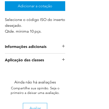
Adicionar a cotação
Selecione o código ISO do inserto
desejado.
Qtde. mínima 10 pçs.
Informações adicionais
Benefícios dos Insertos de Cerâmica
Aplicação das classes
Union Ceramics
Para mais informações sobre a
Aumento da Eficiência de Trabalho
:
aplicação das classes acesse:
Permite velocidades de
corte superiores aos insertos de
Ainda não há avaliações
Aplicação das Classes
metal duro, melhorando
Compartilhe sua opinião. Seja o
significativamente a produtividade.
primeiro a deixar uma avaliação.
Vida Útil Prolongada
: Graças à
excelente resistência ao desgaste,
os insertos de cerâmica duram
Avaliar