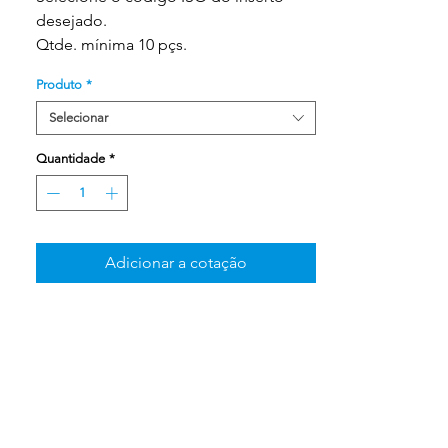
desejado.
Qtde. mínima 10 pçs.
Produto
*
Selecionar
Quantidade
*
Adicionar a cotação