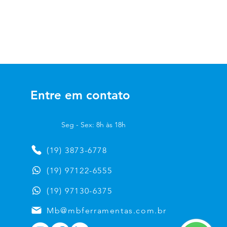
EB324
Entre em contato
Seg - Sex: 8h às 18h
(19) 3873-6778
(19) 97122-6555
(19) 97130-6375
Mb@mbferramentas.com.br